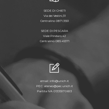
SEDE DI CHIETI
Via dei Vestini,31
Centralino 0871.3551
SEDE DI PESCARA
Viale Pindaro,42
Centralino 085.45371
email:
info@unich.it
PEC:
ateneo@pec.unich.it
Partita IVA 01335970693