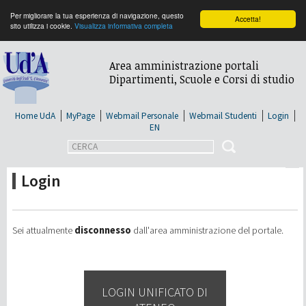
Per migliorare la tua esperienza di navigazione, questo
Accetta!
sito utilizza i cookie.
Visualizza informativa completa
Salta al
contenuto
Area amministrazione portali
principale
Dipartimenti, Scuole e Corsi di studio
Home UdA
MyPage
Webmail Personale
Webmail Studenti
Login
EN
Search Google Appliance
Inserisci i termini da cercare.
Login
Sei attualmente
disconnesso
dall'area amministrazione del portale.
LOGIN UNIFICATO DI