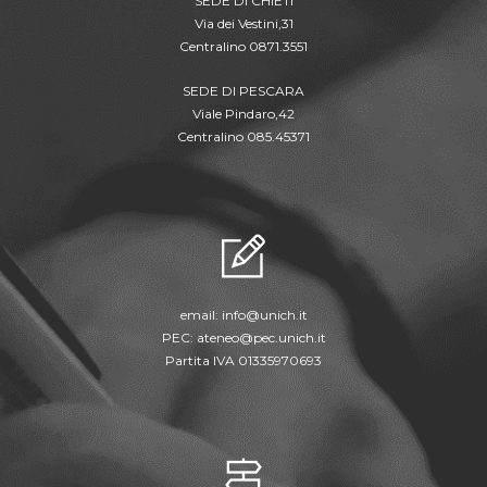
SEDE DI CHIETI
Via dei Vestini,31
Centralino 0871.3551
SEDE DI PESCARA
Viale Pindaro,42
Centralino 085.45371
email:
info@unich.it
PEC:
ateneo@pec.unich.it
Partita IVA 01335970693