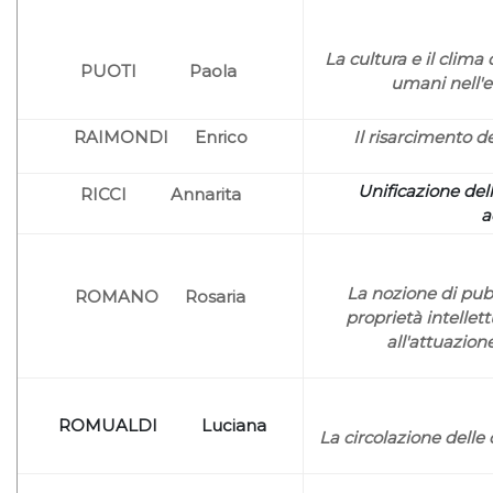
La cultura e il clima q
PUOTI Paola
umani nell'e
RAIMONDI Enrico
Il risarcimento de
Unificazione dello
RICCI Annarita
a
La nozione di pubb
ROMANO
Rosaria
proprietà intellettu
all'attuazion
ROMUALDI Luciana
La circolazione delle