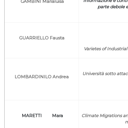
Informazione e contra
GAMBINI Marialuisa
parte debole 
GUARRIELLO Fausta
Varietes of Industria
Università sotto att
LOMBARDINILO Andrea
MARETTI Mara
Climate Migrations and
m