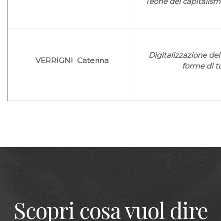
Teorie del capitalis
Digitalizzazione de
VERRIGNI Caterina
forme di t
Scopri cosa vuol dire