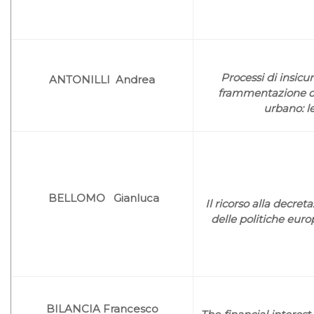
Processi di insicu
ANTONILLI Andrea
frammentazione del
urbano: l
BELLOMO Gianluca
Il ricorso alla decre
delle politiche eur
BILANCIA Francesco