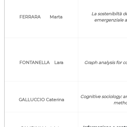
La sostenibiltà d
FERRARA Marta
emergenziale a
FONTANELLA Lara
Graph analysis for c
Cognitive sociology: a
GALLUCCIO Caterina
method