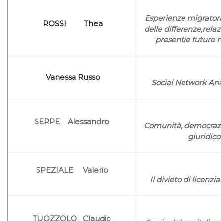
Esperienze migratori
ROSSI Thea
delle differenze,relaz
presentie future 
Vanessa Russo
Social Network Anal
SERPE Alessandro
Comunità, democrazia,
giuridic
SPEZIALE Valerio
Il divieto di licen
TUOZZOLO Claudio