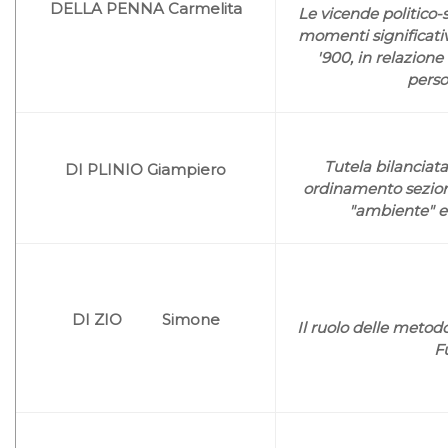
DELLA PENNA Carmelita
Le vicende politico-s
momenti significativi
'900, in relazione
perso
Tutela bilanciata
DI PLINIO Giampiero
ordinamento seziona
"ambiente" e 
DI ZIO Simone
Il ruolo delle metodo
F