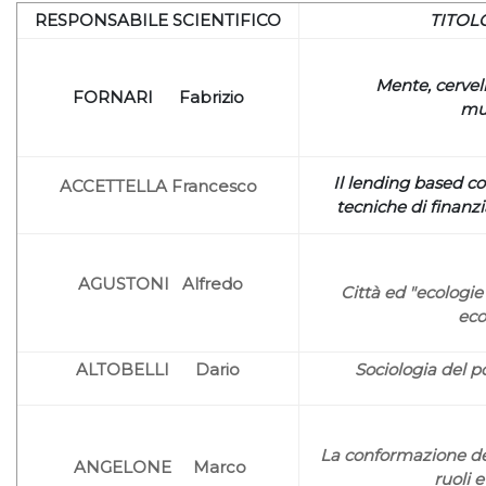
RESPONSABILE SCIENTIFICO
TITOL
Mente, cervel
FORNARI Fabrizio
mul
Il lending based co
ACCETTELLA Francesco
tecniche di finanz
AGUSTONI Alfredo
Città ed "ecologie
eco
ALTOBELLI Dario
Sociologia del p
La conformazione del
ANGELONE Marco
ruoli e