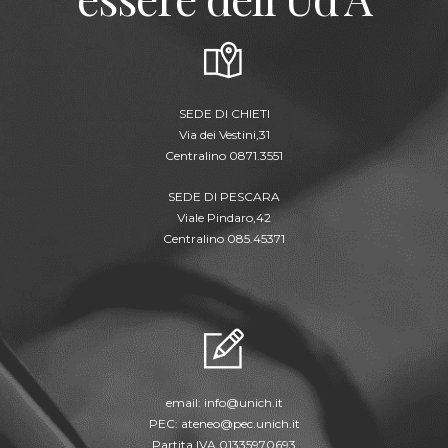
SEDE DI CHIETI
Via dei Vestini,31
Centralino 0871.3551
SEDE DI PESCARA
Viale Pindaro,42
Centralino 085.45371
email:
info@unich.it
PEC:
ateneo@pec.unich.it
Partita IVA 01335970693