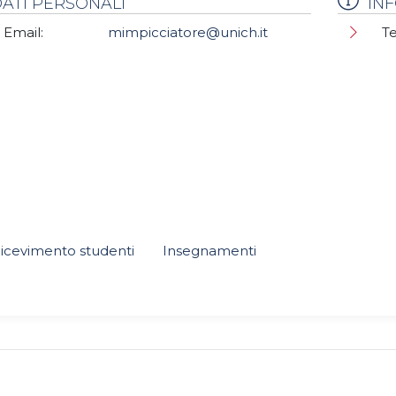
ATI PERSONALI
IN
Email:
mimpicciatore@unich.it
Te
icevimento studenti
Insegnamenti