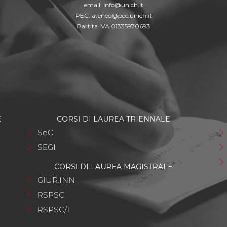
email:
info@unich.it
PEC:
ateneo@pec.unich.it
Partita IVA 01335970693
E
CORSI DI LAUREA TRIENNALE
SeC
SEGI
CORSI DI LAUREA MAGISTRALE
GIUR.INN
RSPSC
RSPSC/I