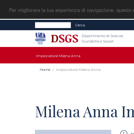
Per migliorare la tua esperienza di navigazione, questo s
Cerca
Dipartimento di Scienze
Giuridiche e Sociali
Impicciatore Milena Anna
Home
Impicciatore Milena Anna
Milena Anna I