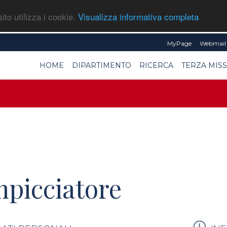
ito utilizza i cookie.
Visualizza informativa completa
MyPage
Webmail 
HOME
DIPARTIMENTO
RICERCA
TERZA MIS
mpicciatore