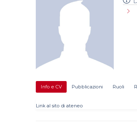
D
Info e CV
Pubblicazioni
Ruoli
R
Link al sito di ateneo