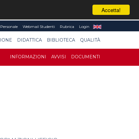
Accetta!
Personale
Webmail Studenti
Rubrica
Login
SIONE
DIDATTICA
BIBLIOTECA
QUALITÀ
INFORMAZIONI
AVVISI
DOCUMENTI