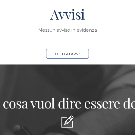
Avvisi
Nessun avviso in evidenza
TUTTI GLI AVVISI
 cosa vuol dire essere de