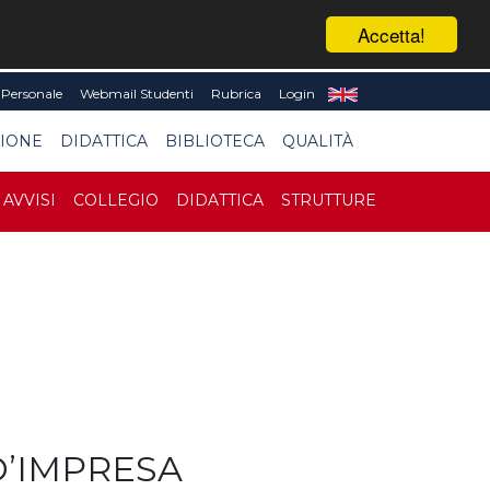
Accetta!
Personale
Webmail Studenti
Rubrica
Login
SIONE
DIDATTICA
BIBLIOTECA
QUALITÀ
AVVISI
COLLEGIO
DIDATTICA
STRUTTURE
D’IMPRESA