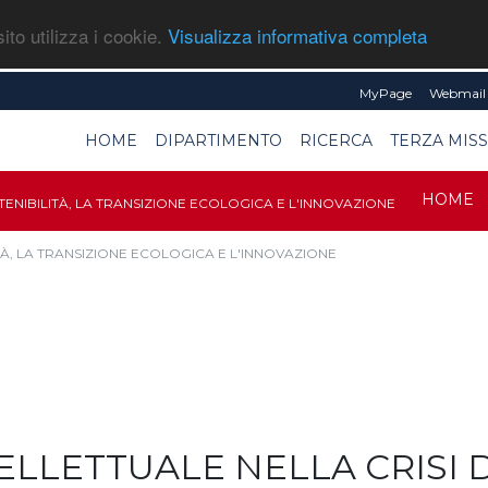
ito utilizza i cookie.
Visualizza informativa completa
MyPage
Webmail 
HOME
DIPARTIMENTO
RICERCA
TERZA MIS
HOME
SOSTENIBILITÀ, LA TRANSIZIONE ECOLOGICA E L'INNOVAZIONE
TÀ, LA TRANSIZIONE ECOLOGICA E L'INNOVAZIONE
ELLETTUALE NELLA CRISI 