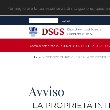
Per migliorare la tua esperienza di navigazione, questo s
Cerca
Dipartimento di Scienze
Giuridiche e Sociali
Corso di dottorato in SCIENZE GIURIDICHE PER LA 
Home
SCIENZE GIURIDICHE PER LA SOSTENIBILI
Avviso
LA PROPRIETÀ INT