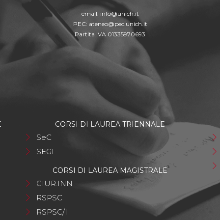
email:
info@unich.it
PEC:
ateneo@pec.unich.it
Partita IVA 01335970693
E
CORSI DI LAUREA TRIENNALE
SeC
SEGI
CORSI DI LAUREA MAGISTRALE
GIUR.INN
RSPSC
RSPSC/I