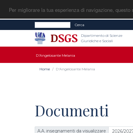
Per migliorare la tua esperienza di navigazione, questo s
Cerca
Dipartimento di Scienze
Giuridiche e Sociali
D'Angelosante Melania
Home
D'Angelosante Melania
Documenti
A.A. insegnamenti da visualizzare