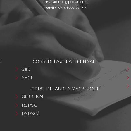
PEC:
ateneo@pec.unich.it
Partita IVA 01335970693
E
CORSI DI LAUREA TRIENNALE
SeC
SEGI
CORSI DI LAUREA MAGISTRALE
GIUR.INN
RSPSC
RSPSC/I