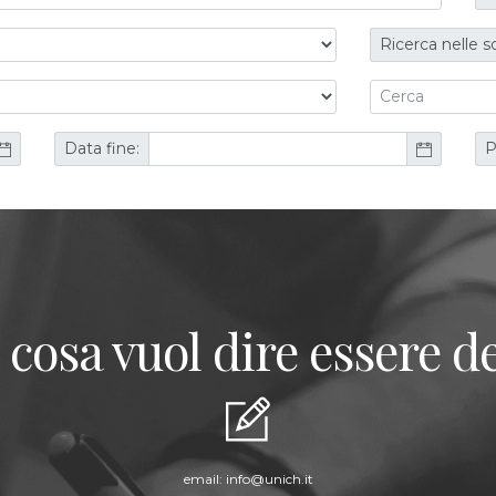
Ricerca nelle s
Data fine:
P
 cosa vuol dire essere de
email:
info@unich.it