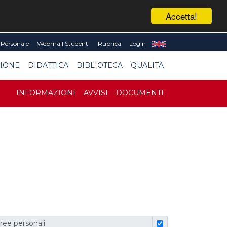
Accetta!
Personale
Webmail Studenti
Rubrica
Login
SIONE
DIDATTICA
BIBLIOTECA
QUALITÀ
INFORMAZIONI
AVVISI
DOCUMENTI
ree personali