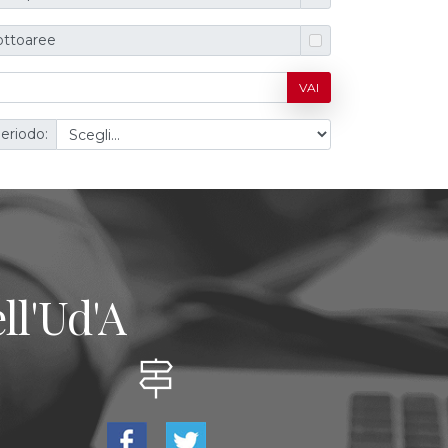
ottoaree
VAI
eriodo:
ll'Ud'A