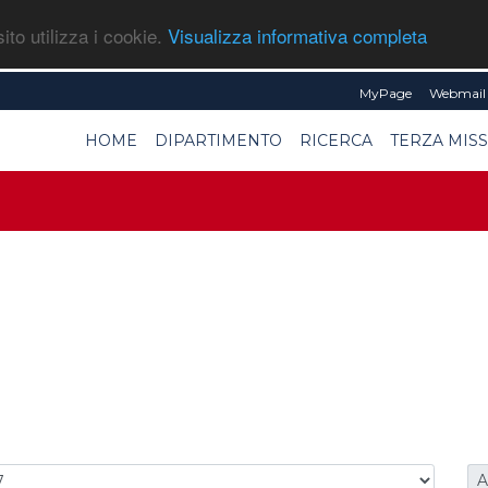
ito utilizza i cookie.
Visualizza informativa completa
MyPage
Webmail 
HOME
DIPARTIMENTO
RICERCA
TERZA MIS
A